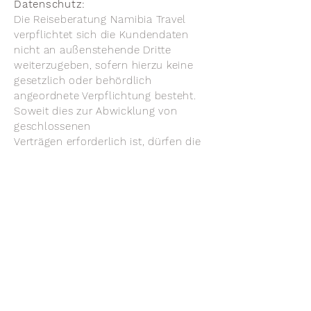
Datenschutz:
Die Reiseberatung Namibia Travel
verpflichtet sich die Kundendaten
nicht an außenstehende Dritte
weiterzugeben, sofern hierzu keine
gesetzlich oder behördlich
angeordnete Verpflichtung besteht.
Soweit dies zur Abwicklung von
geschlossenen
Verträgen erforderlich ist, dürfen die
bei der Registrierung erhobenen
Teilnehmerdaten, wie zum Beispiel
Name, Adresse, Telefonnummer und
Zahlungsinformationen, an die
jeweiligen Leistungsträger und Dritte
weitergeleitet werden. Für Fragen
hierzu können Sie sich gerne per
Email an uns wenden:
info@namib-
reisen.de
Haftungsausschluss: